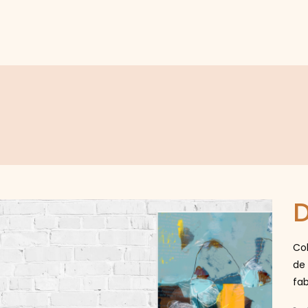
D
Col
de
fab