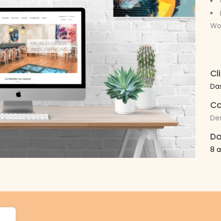
Wo
Cl
Da
Ca
Des
Da
8 a