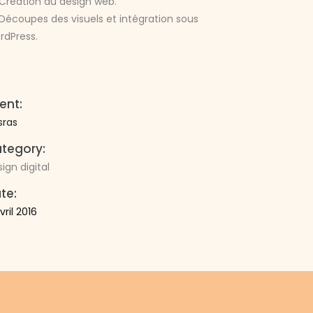
Création du design web.
Découpes des visuels et intégration sous
rdPress.
ient:
sras
tegory:
ign digital
te:
vril 2016