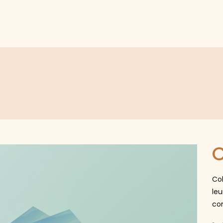
C
Co
le
com