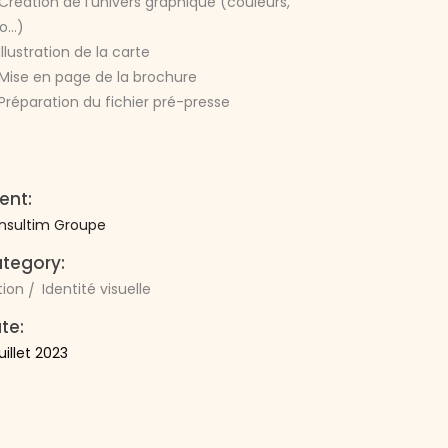
Création de l’univers graphique (couleurs,
go…)
Illustration de la carte
Mise en page de la brochure
Préparation du fichier pré-presse
ient:
nsultim Groupe
tegory:
tion
Identité visuelle
te:
juillet 2023