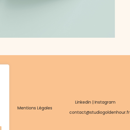
Linkedin
|
Instagram
Mentions Légales
contact@studiogoldenhour.fr