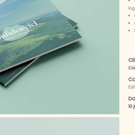
lo
Cl
Co
Ca
Édi
Da
10 